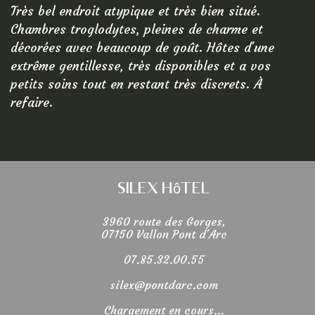
Très bel endroit atypique et très bien situé.
Chambres troglodytes, pleines de charme et
décorées avec beaucoup de goût. Hôtes d'une
extrême gentillesse, très disponibles et a vos
petits soins tout en restant très discrets. À
refaire.
Silex Hôtel
3960 route des Gorges,
07150 Vallon Pont d'Arc
07.85.32.00.55
silex@pontdarc.com
Chargement en cours...