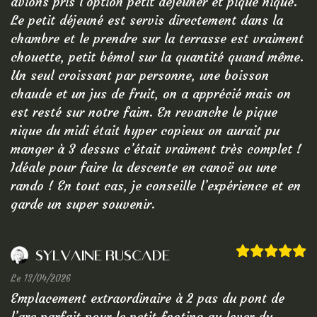
avions pris l’option petit déjeuner et pique nique.
LODG
Le petit déjeuné est servis directement dans la
chambre et le prendre sur la terrasse est vraiment
Chambr
chouette, petit bémol sur la quantité quand même.
Lodges
Un seul croissant par personne, une boisson
chaude et un jus de fruit, on a apprécié mais on
Restaur
est resté sur notre faim. En revanche le pique
Canoe-
nique du midi était hyper copieux on aurait pu
manger à 3 dessus c’était vraiment très complet !
Tarifs
Idéale pour faire la descente en canoë ou une
Contact
rando ! En tout cas, je conseille l’expérience et en
garde un super souvenir.
Avis
RÉSE
Sylvaine Ruscade
Le 13/04/2026
Emplacement extraordinaire à 2 pas du pont de
VIGNO
l’arc parfait pour le petit footing au lever du