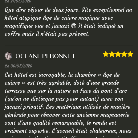
Le 21/05/2026
Que dire séjour de deux jours. Site exceptionnel un
hôtel atypique âge de cuivre magique avec
Suites
magnifique vue et jacuzzi 😎 Il était indiqué un
Wine Ho
coffre mais il n'était pas présent.
Se Rest
Canoe-
Oceane Peronnet
Tarifs
Le 06/05/2026
Cet hôtel est incroyable, la chambre « âge de
Contact
cuivre » est très agréable, doté d’une grande
Avis
terrasse vue sur la nature en face du pont d’arc
(qu’on ne distingue pas pour autant) avec son
RÉSE
jacuzzi privatif. Les matériaux utilisés de manière
générale pour rénover cette ancienne magnanerie
sont d’une qualité remarquable, le rendu est
vraiment superbe. L’accueil était chaleureux, nous
PREHI