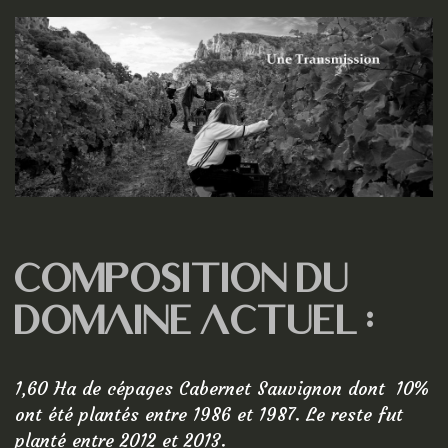
LODG
Chambr
Lodges
Restaur
Canoe-
Tarifs
Contact
COMPOSITION DU
Avis
DOMAINE ACTUEL :
RÉSE
1,60 Ha de cépages Cabernet Sauvignon dont 10%
ont été plantés entre 1986 et 1987. Le reste fut
VIGNO
planté entre 2012 et 2013.