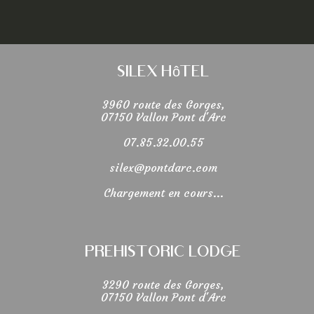
Silex Hôtel
3960 route des Gorges,
07150 Vallon Pont d'Arc
07.85.32.00.55
silex@pontdarc.com
Chargement en cours...
Prehistoric Lodge
3290 route des Gorges,
07150 Vallon Pont d'Arc