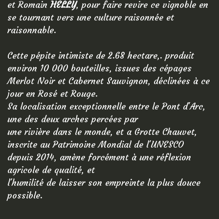
et Romain
HELLY
, pour faire revire ce vignoble en
se tournant vers une culture raisonnée et
raisonnable.
Suites
Wine Ho
Cette pépite intimiste de 2.68 hectare,. produit
Se Rest
environ 10 000 bouteilles, issues des cépages
Merlot Noir et Cabernet Sauvignon, déclinées à ce
Canoe-
jour en Rosé et Rouge.
Tarifs
Sa localisation exceptionnelle entre le Pont d'Arc,
une des deux arches percées par
Contact
une rivière dans le monde, et a Grotte Chauvet,
Avis
inscrite au Patrimoine Mondial de l'UNESCO
depuis 2014, amène forcément à une réflexion
RÉSE
agricole de qualité, et
l'humilité de laisser son empreinte la plus douce
possible.
PREHI