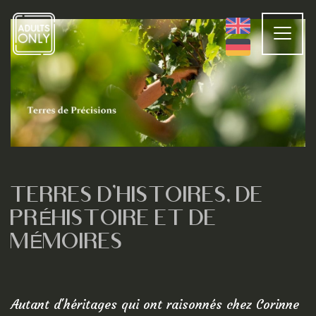
Panneau de gestion des cookies
ACCUE
Séjourn
Autrem
Histoire
TERRES D'HISTOIRES, DE
Troglod
PRÉHISTOIRE ET DE
Patrimo
MÉMOIRES
Visite vi
Autant d'héritages qui ont raisonnés chez Corinne
SILEX